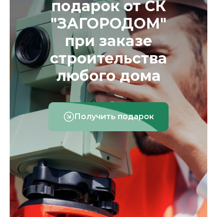
подарок от СК
"ЗАГОРОДОМ"
при заказе
строительства
любого дома
Получить подарок