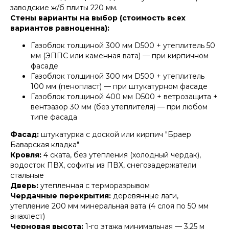
заводские ж/б плиты 220 мм.
Стены варианты на выбор (стоимость всех
вариантов равноценна):
Газоблок толщиной 300 мм D500 + утеплитель 50
мм (ЭППС или каменная вата) — при кирпичном
фасаде
Газоблок толщиной 300 мм D500 + утеплитель
100 мм (пенопласт) — при штукатурном фасаде
Газоблок толщиной 400 мм D500 + ветрозащита +
вентзазор 30 мм (без утеплителя) — при любом
типе фасада
Фасад:
штукатурка с доской или кирпич "Браер
Баварская кладка"
Кровля:
4 ската, без утепления (холодный чердак),
водосток ПВХ, софиты из ПВХ, снегозадержатели
стальные
Дверь:
утепленная с терморазрывом
Чердачные перекрытия:
деревянные лаги,
утепление 200 мм минеральная вата (4 слоя по 50 мм
внахлест)
Черновая высота:
1-го этажа минимальная — 3,25 м