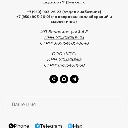
zagorodom71@yandex.ru
+7 (950) 903-26-23 (отдел снабжения)
+7 (950) 903-26-01 (по вопросам коллабораций и
маркетинга)
ИП Белолипецкий А.Е.
ИНН: 710309299423
ОГРН: 318715400043648
ООО «КПС»
ИНН: 7103520565
ОГРН: 1147154011960
Phone
Telegram
Max